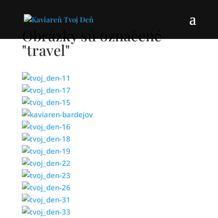
Obrázky sú označené
"travel"