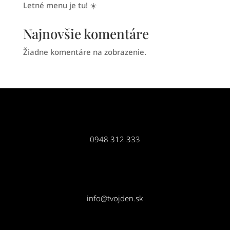
Letné menu je tu! ☀️
Najnovšie komentáre
Žiadne komentáre na zobrazenie.
0948 312 333
info@tvojden.sk