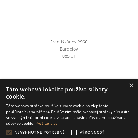
Františkánov 2960
Bardejov
085 01
×
Táto webová lokalita používa súbory
cookie.
Táto webová stránka používa súbory cookie na zlepšenie
používateľského zážitku. Používaním našej webovej stránky súhlasíte
so všetkými súbormi cookie v súlade s našimi Zásadami používania
súborov cookie.
Prečítať viac
NEVYHNUTNE POTREBNÉ
VÝKONNOSŤ
© 2026 tvojden.sk