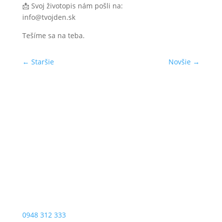
📩 Svoj životopis nám pošli na:
info@tvojden.sk
Tešíme sa na teba.
←
Staršie
Novšie
→
0948 312 333