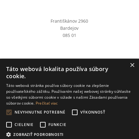
Františkánov 2960
Bardejov
085 01
×
Táto webová lokalita používa súbory
cookie.
Táto webová stránka používa súbory cookie na zlepšenie
používateľského zážitku. Používaním našej webovej stránky súhlasíte
so všetkými súbormi cookie v súlade s našimi Zásadami používania
súborov cookie.
Prečítať viac
NEVYHNUTNE POTREBNÉ
VÝKONNOSŤ
© 2026 tvojden.sk
CIELENIE
FUNKCIE
made by HiTT/
nakopneme.sk
ZOBRAZIŤ PODROBNOSTI